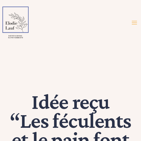
Idée reçu
“Les féculents
et le pain font