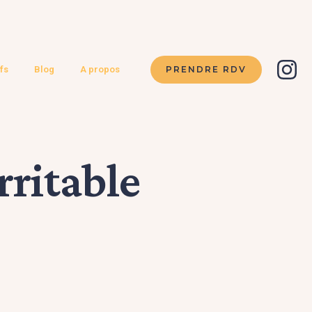
PRENDRE RDV
fs
Blog
A propos
rritable